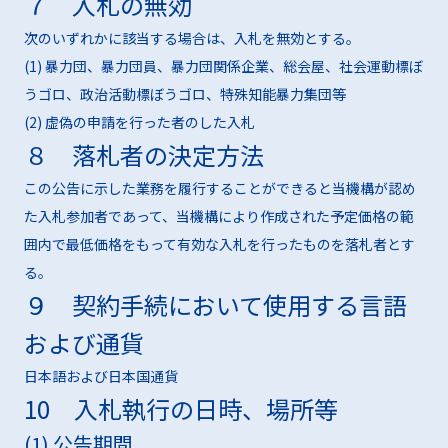
７ 入札の無効
次のいずれかに該当する場合は、入札を無効とする。
(1) 暴力団、暴力団員、暴力団関係企業、総会屋、社会運動標ぼ
うゴロ、政治活動標ぼうゴロ、特殊知能暴力集団等
(2) 虚偽の申請を行った者のした入札
８ 落札者の決定方法
この公告に示した業務を履行することができると当機構が認め
た入札参加者であって、当機構により作成された予定価格の範
囲内で最低価格をもって有効な入札を行ったものを落札者とす
る。
９ 契約手続において使用する言語
および通貨
日本語および日本国通貨
10 入札執行の日時、場所等
(1) 公告期間