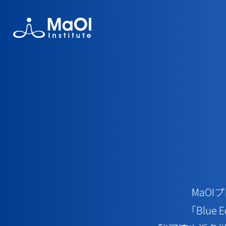
MaOI
MaO
フォー
事業支
研究者
MaOI機構
MaOI機
MaOIフ
助成金を
助成金を
機構概要
交流会
実証フィ
MaO
「Blu
海洋環境