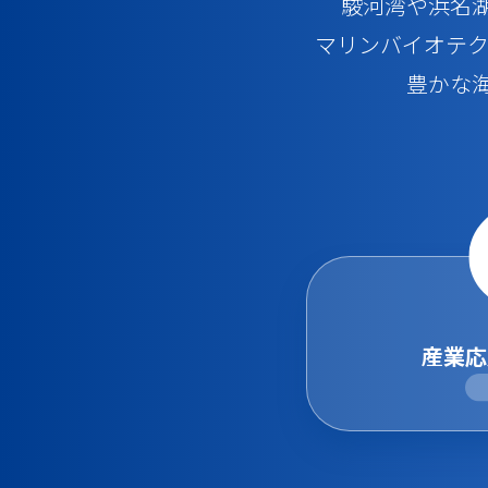
駿河湾や浜名
興味をお
マリンバイオテク
豊かな
その他事
お求めの
産業応