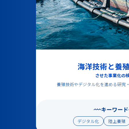
海洋技術と養
させた事業化の
養殖技術やデジタル化を進める
研究
キーワード
デジタル化
陸上養殖