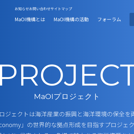
お知らせ
お問い合わせ
サイトマップ
MaOI機構とは
MaOI機構の活動
フォーラム
機構とは
I機構の活動
ラム
援をお求めの方
の方
PROJEC
とは
構の活動
ォーラムとは
お求めの方
お求めの方
MaOIプロジェクト
活動報告
入会方法
MaOI研究所とは
助成事業の支援実績
コーディネー
会員限定メデ
研究報告一覧
MaOIプロジェクト
施設案内
海洋微生物ライブラリに
ールドをお探しの方
興味をお持ちの方
Iプロジェクトは海洋産業の振興と海洋環境の保全を
e Economy」の世界的な拠点形成を目指すプロジェ
データに