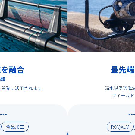
殖を融合
最先端
検証
・開発に活用されます。
清水港周辺海
フィールド
食品加工
ROV/AUV