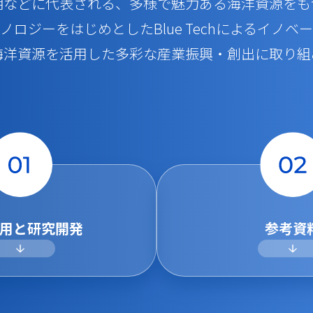
湖などに代表される、多様で魅力ある海洋資源をも
パートナーをお探しの方
持ちの方
ノロジーをはじめとしたBlue Techによるイノベ
海洋資源を活用した多彩な産業振興・創出に取り組
業支援を
方
用と
研究開発
参考資