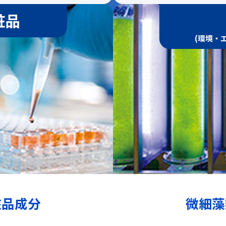
粧品
(環境・
粧品成分
微細藻