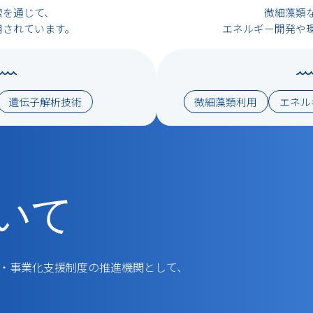
索を通じて、
微細藻類
用されています。
エネルギー開発や
遺伝子解析技術
微細藻類利用
エネル
いて
発・事業化支援制度の推進機関として、