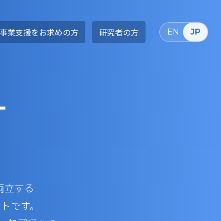
事業支援をお求めの方
研究者の方
EN
JP
T
ター紹介
ィア
両立する
クトです。