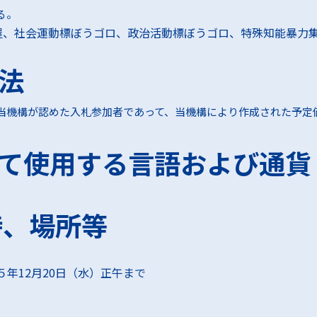
る。
屋、社会運動標ぼうゴロ、政治活動標ぼうゴロ、特殊知能暴力
法
当機構が認めた入札参加者であって、当機構により作成された予定
て使用する言語および通貨
時、場所等
５年12月20日（水）正午まで