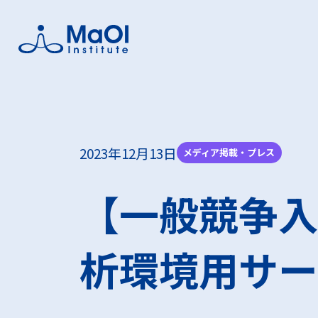
MaOI
MaO
フォー
事業支
研究者
2023年12月13日
メディア掲載・プレス
MaOI機構
MaOI機
MaOIフ
助成金を
助成金を
【一般競争入
機構概要
交流会
実証フィ
析環境用サー
海洋環境