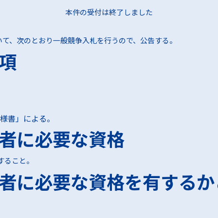
パートナーをお探しの方
持ちの方
本件の受付は終了しました
ついて、次のとおり一般競争入札を行うので、公告する。
項
業支援を
方
仕様書」による。
者に必要な資格
すること。
者に必要な資格を有するか