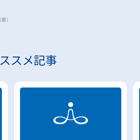
（案）
）
ススメ記事