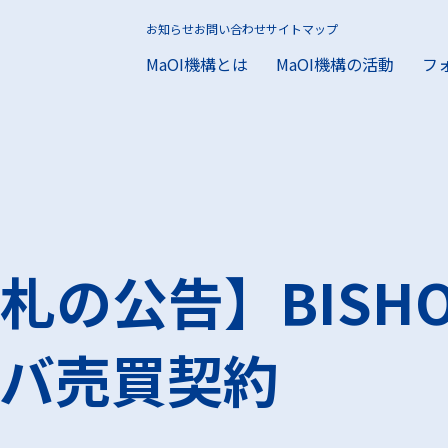
お知らせ
お問い合わせ
サイトマップ
MaOI機構とは
MaOI機構の活動
フ
機構とは
I機構の活動
ラム
援をお求めの方
の方
とは
構の活動
ォーラムとは
お求めの方
お求めの方
MaOIプロジェクト
活動報告
入会方法
MaOI研究所とは
助成事業の支援実績
コーディネー
会員限定メデ
研究報告一覧
札の公告】BISH
施設案内
海洋微生物ライブラリに
ールドをお探しの方
バ売買契約
興味をお持ちの方
データに