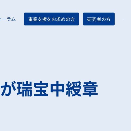
ォーラム
事業支援をお求めの方
研究者の方
ター紹介
ィア
が瑞宝中綬章