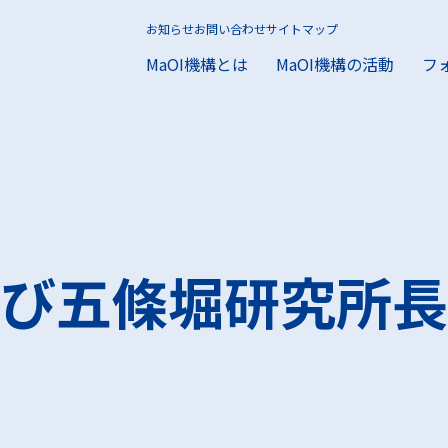
お知らせ
お問い合わせ
サイトマップ
MaOI機構とは
MaOI機構の活動
フ
機構とは
I機構の活動
ラム
援をお求めの方
の方
とは
構の活動
ォーラムとは
お求めの方
お求めの方
MaOIプロジェクト
活動報告
入会方法
MaOI研究所とは
助成事業の支援実績
コーディネー
会員限定メデ
研究報告一覧
び五條堀研究所長
施設案内
海洋微生物ライブラリに
ールドをお探しの方
興味をお持ちの方
データに