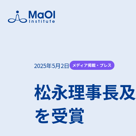
MaOI
MaO
フォー
事業支
研究者
2025年5月2日
メディア掲載・プレス
MaOI機構
MaOI機
MaOIフ
助成金を
助成金を
松永理事長及
機構概要
交流会
実証フィ
を受賞
海洋環境