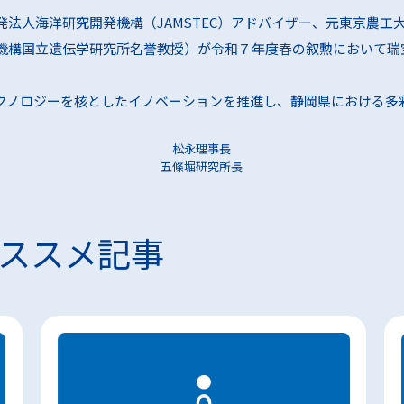
パートナーをお探しの方
持ちの方
法人海洋研究開発機構（JAMSTEC）アドバイザー、元東京農工
機構国立遺伝学研究所名誉教授）が令和７年度春の叙勲において瑞
業支援を
ノロジーを核としたイノベーションを推進し、静岡県における多
方
松永理事長
五條堀研究所長
ススメ記事