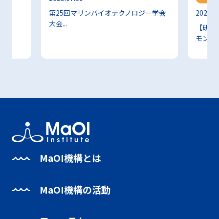
2025.0
第25回マリンバイオテクノロジー学会
大会...
【研究
モンに..
MaOI機構とは
MaOI機構の活動