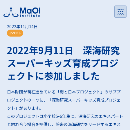
2022年11月14日
MaOI機構とは
MaOI機構の活動
フォーラム
事業支援をお求めの方
研究者の方
イベント
MaOI機構の活動
MaOIフォーラム
助成金をお求めの方
助成金をお求めの
MaOIプロジェク
活動報告
助成事業の支援実績
コーディネーター
2022年9月11日 深海研究
MaOI機構とは
入会方法
MaOI研究所とは
会員限定メディア
研究報告一覧
とは
方
ト
紹介
スーパーキッズ育成プロジ
実証フィールドをお探しの
海洋微生物ライブラリに
機構概要
交流会
方
施設案内
興味をお持ちの方
ェクトに参加しました
海洋環境データに
パートナーをお探しの方
日本財団が現在進めている「海と日本プロジェクト」のサブプ
興味をお持ちの方
ロジェクトの一つに、「深海研究スーパーキッズ育成プロジェ
クト」があります。
その他事業支援を
このプロジェクトは小学校5-6年生に、深海研究のエキスパート
お求めの方
と触れ合う機会を提供し、将来の深海研究をリードするエキス