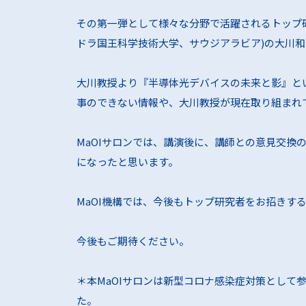
興味をお
その第一弾として様々な分野で活躍されるトップ研究者にお話いただ
ドラ国王科学技術大学、サウジアラビア)の大川和宏
その他事
大川教授より『半導体光デバイスの未来と影』と
お求めの
事のできない情報や、大川教授が現在取り組まれて
MaOIサロンでは、講演後に、講師との意見交
になったと思います。
MaOI機構では、今後もトップ研究者をお招きす
今後もご期待ください。
＊本MaOIサロンは新型コロナ感染症対策とし
た。