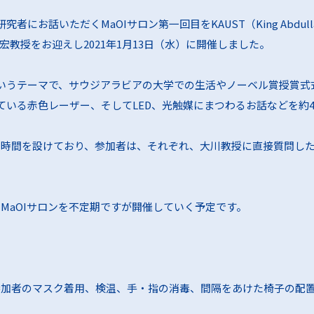
パートナーをお探しの方
持ちの方
くMaOIサロン第一回目をKAUST（King Abdullah Universi
教授をお迎えし2021年1月13日（水）に開催しました。
業支援を
いうテーマで、サウジアラビアの大学での生活やノーベル賞授賞式
方
いる赤色レーザー、そしてLED、光触媒にまつわるお話などを約
換の時間を設けており、参加者は、それぞれ、大川教授に直接質問し
るMaOIサロンを不定期ですが開催していく予定です。
て参加者のマスク着用、検温、手・指の消毒、間隔をあけた椅子の配