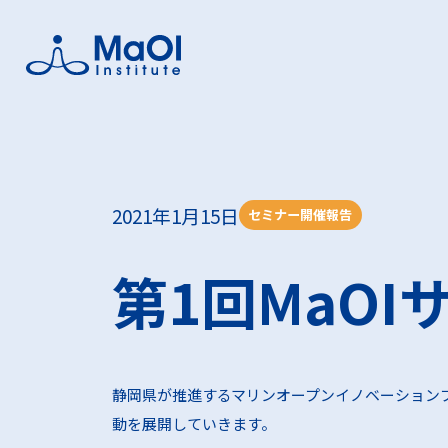
MaOI
MaO
フォー
事業支
研究者
2021年1月15日
セミナー開催報告
MaOI機構
MaOI機
MaOIフ
助成金を
助成金を
第1回MaO
機構概要
交流会
実証フィ
静岡県が推進するマリンオープンイノベーションプロジェ
動を展開していきます。
海洋環境