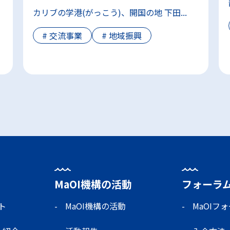
カリブの学港(がっこう)、開国の地 下田...
#
交流事業
#
地域振興
MaOI機構の活動
フォーラ
ト
MaOI機構の活動
MaOIフ