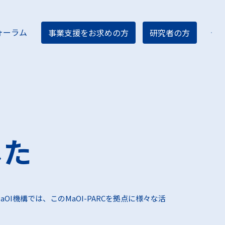
ォーラム
事業支援をお求めの方
研究者の方
ター紹介
ィア
した
OI機構では、このMaOI-PARCを拠点に様々な活