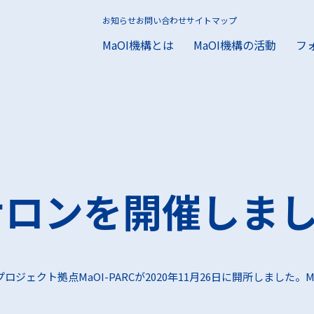
お知らせ
お問い合わせ
サイトマップ
MaOI機構とは
MaOI機構の活動
フ
機構とは
I機構の活動
ラム
援をお求めの方
の方
とは
構の活動
ォーラムとは
お求めの方
お求めの方
MaOIプロジェクト
活動報告
入会方法
MaOI研究所とは
助成事業の支援実績
コーディネー
会員限定メデ
研究報告一覧
Iサロンを開催しま
施設案内
海洋微生物ライブラリに
ールドをお探しの方
興味をお持ちの方
クト拠点MaOI-PARCが2020年11月26日に開所しました。Ma
データに