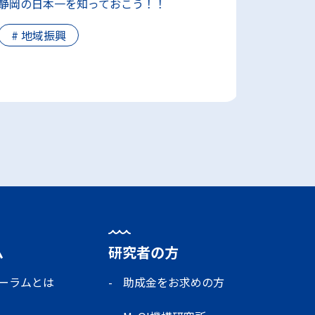
静岡の日本一を知っておこう！！
Sea Jap
#
地域振興
#
駿河
ム
研究者の方
ォーラムとは
助成金をお求めの方