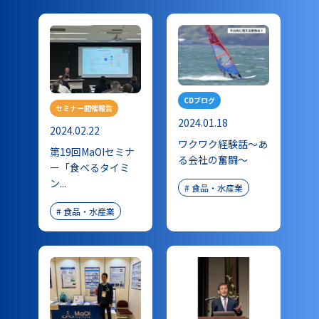
CDブログ
セミナー開催報告
2024.01.18
2024.02.22
ワクワク経験話～あ
第19回MaOIセミナ
る会社の奮闘～
ー「食べるタイミ
ン...
#
食品・水産業
#
食品・水産業